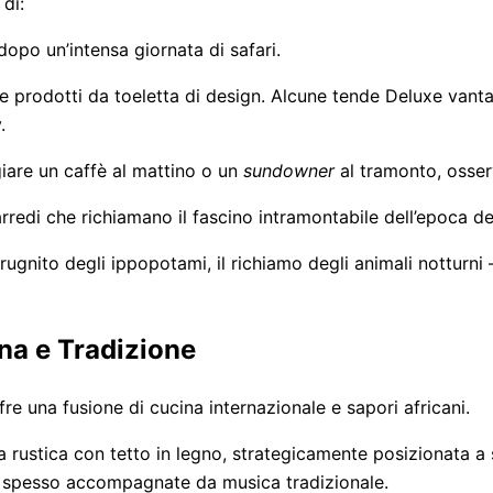
di:
opo un’intensa giornata di safari.
a e prodotti da toeletta di design. Alcune tende Deluxe van
.
giare un caffè al mattino o un
sundowner
al tramonto, osserv
arredi che richiamano il fascino intramontabile dell’epoca de
l grugnito degli ippopotami, il richiamo degli animali notturn
na e Tradizione
ffre una fusione di cucina internazionale e sapori africani.
ura rustica con tetto in legno, strategicamente posizionata a
 spesso accompagnate da musica tradizionale.