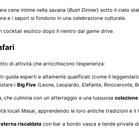
are cene intime nella savana (
Bush Dinner
) sotto il cielo st
fera e i sapori si fondono in una celebrazione culturale.
n cocktail esotico dopo il rientro dal
game drive
.
afari
to di attività che arricchiscono l’esperienza:
i-guida esperti e altamente qualificati (come il leggendari
istare i
Big Five
(Leone, Leopardo, Elefante, Rinoceronte, Bu
a, che culmina con un atterraggio e una lussuosa
colazion
à locali Masai, apprendendo le loro antiche tradizioni e il lo
esterna riscaldata
con bar a bordo vasca e tende private de