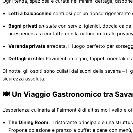
Ogni tenda, spaziosa e curata nei minimi dettagli, dispone 
Letti a baldacchino
sontuosi per un riposo rigenerante d
Bagni privati
en-suite
con servizi igienici, doccia cald
un’esperienza a contatto con la natura, in totale privacy
Veranda privata
arredata, il luogo perfetto per sorseg
Dettagli di stile:
Pavimenti in legno, tappeti orientali e 
Di notte, gli ospiti sono cullati dai suoni della savana – i
sicurezza assoluta.
🍽️ Un Viaggio Gastronomico tra Sava
L’esperienza culinaria al Fairmont è di altissimo livello e o
The Dining Room:
Il ristorante principale è una strutt
Propone colazione e pranzo a buffet e cene con menù,