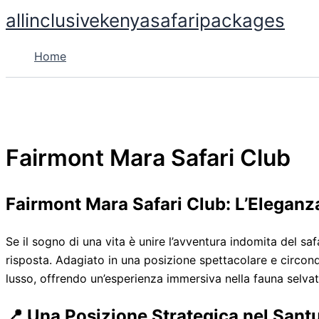
Skip
allinclusivekenyasafaripackages
to
content
Home
Fairmont Mara Safari Club
Fairmont Mara Safari Club: L’Eleganza
Se il sogno di una vita è unire l’avventura indomita del safa
risposta. Adagiato in una posizione spettacolare e circond
lusso, offrendo un’esperienza immersiva nella fauna selvat
📍 Una Posizione Strategica nel Santu