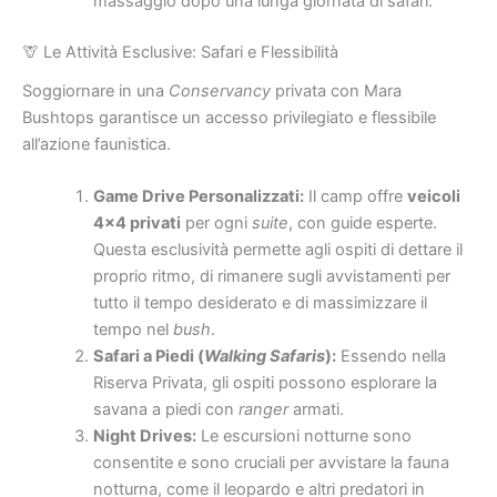
massaggio dopo una lunga giornata di safari.
🦒 Le Attività Esclusive: Safari e Flessibilità
Soggiornare in una
Conservancy
privata con Mara
Bushtops garantisce un accesso privilegiato e flessibile
all’azione faunistica.
Game Drive Personalizzati:
Il camp offre
veicoli
4×4 privati
per ogni
suite
, con guide esperte.
Questa esclusività permette agli ospiti di dettare il
proprio ritmo, di rimanere sugli avvistamenti per
tutto il tempo desiderato e di massimizzare il
tempo nel
bush
.
Safari a Piedi (
Walking Safaris
):
Essendo nella
Riserva Privata, gli ospiti possono esplorare la
savana a piedi con
ranger
armati.
Night Drives:
Le escursioni notturne sono
consentite e sono cruciali per avvistare la fauna
notturna, come il leopardo e altri predatori in