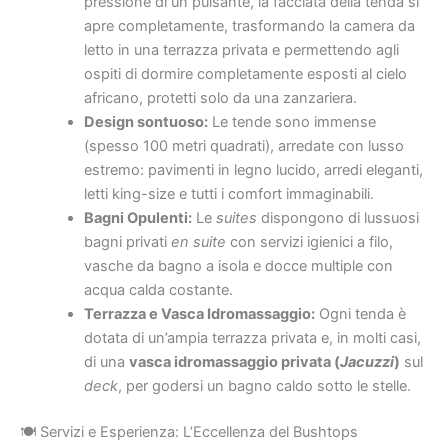
pressione di un pulsante, la facciata della tenda si
apre completamente, trasformando la camera da
letto in una terrazza privata e permettendo agli
ospiti di dormire completamente esposti al cielo
africano, protetti solo da una zanzariera.
Design sontuoso:
Le tende sono immense
(spesso 100 metri quadrati), arredate con lusso
estremo: pavimenti in legno lucido, arredi eleganti,
letti king-size e tutti i comfort immaginabili.
Bagni Opulenti:
Le
suites
dispongono di lussuosi
bagni privati
en suite
con servizi igienici a filo,
vasche da bagno a isola e docce multiple con
acqua calda costante.
Terrazza e Vasca Idromassaggio:
Ogni tenda è
dotata di un’ampia terrazza privata e, in molti casi,
di una
vasca idromassaggio privata (
Jacuzzi
)
sul
deck
, per godersi un bagno caldo sotto le stelle.
🍽 Servizi e Esperienza: L’Eccellenza del Bushtops